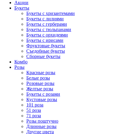
Акции
Букеты
Букеты с хризантемами
Букеты с лилиями
Букеты с герберами
Букеты с тюльпанами
Букеты с орхидеями
Букеты с ирисами
Фруктовые букеты
Съедобные букеты
Сборные букеты
Комбо
Розы
Красные розы
Белые розы
Розовые розы
Желтые розы
Букеты с розами
Кустовые розы
101 роза
51 роза
71 роза
Розы поштучно
Длинные розы
Другие цвета