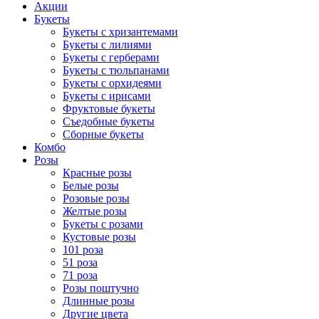
Акции
Букеты
Букеты с хризантемами
Букеты с лилиями
Букеты с герберами
Букеты с тюльпанами
Букеты с орхидеями
Букеты с ирисами
Фруктовые букеты
Съедобные букеты
Сборные букеты
Комбо
Розы
Красные розы
Белые розы
Розовые розы
Желтые розы
Букеты с розами
Кустовые розы
101 роза
51 роза
71 роза
Розы поштучно
Длинные розы
Другие цвета