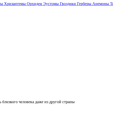
сы
Хризантемы
Орхидеи
Эустомы
Гвоздики
Герберы
Анемоны
Т
ь близкого человека даже из другой страны