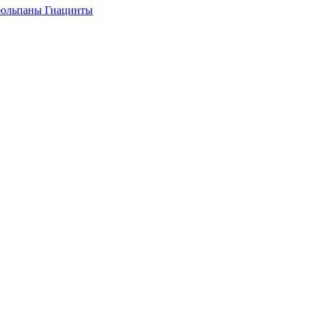
юльпаны
Гиацинты