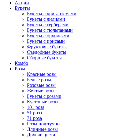
Акции
Букеты
Букеты с хризантемами
Букеты с лилиями
Букеты с герберами
Букеты с тюльпанами
Букеты с орхидеями
Букеты с ирисами
Фруктовые букеты
Съедобные букеты
Сборные букеты
Комбо
Розы
Красные розы
Белые розы
Розовые розы
Желтые розы
Букеты с розами
Кустовые розы
101 роза
51 роза
71 роза
Розы поштучно
Длинные розы
Другие цвета