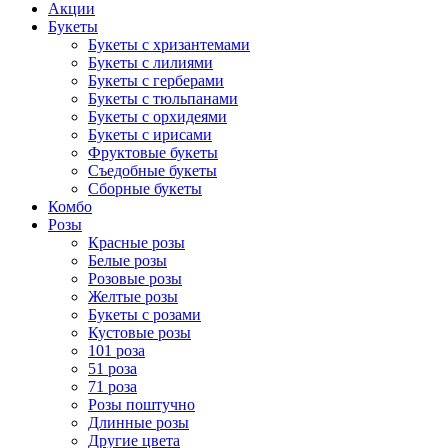
Акции
Букеты
Букеты с хризантемами
Букеты с лилиями
Букеты с герберами
Букеты с тюльпанами
Букеты с орхидеями
Букеты с ирисами
Фруктовые букеты
Съедобные букеты
Сборные букеты
Комбо
Розы
Красные розы
Белые розы
Розовые розы
Желтые розы
Букеты с розами
Кустовые розы
101 роза
51 роза
71 роза
Розы поштучно
Длинные розы
Другие цвета