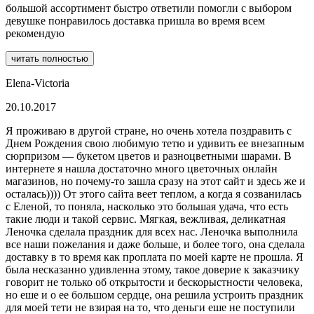
большой ассортимент быстро ответили помогли с выбором
девушке понравилось доставка пришла во время всем
рекомендую
читать полностью
Elena-Victoria
20.10.2017
Я проживаю в другой стране, но очень хотела поздравить с
Днем Рождения свою любимую тетю и удивить ее внезапным
сюрпризом — букетом цветов и разноцветными шарами. В
интернете я нашла достаточно много цветочных онлайн
магазинов, но почему-то зашла сразу на этот сайт и здесь же и
осталась)))) От этого сайта веет теплом, а когда я созванилась
с Еленой, то поняла, насколько это большая удача, что есть
такие люди и такой сервис. Мягкая, вежливая, деликатная
Леночка сделала праздник для всех нас. Леночка выполнила
все наши пожелания и даже больше, и более того, она сделала
доставку в то время как проплата по моей карте не прошла. Я
была несказанно удивленна этому, такое доверие к заказчику
говорит не только об открытости и бескорыстности человека,
но еше и о ее большом сердце, она решила устроить праздник
для моей тети не взирая на то, что деньги еше не поступили