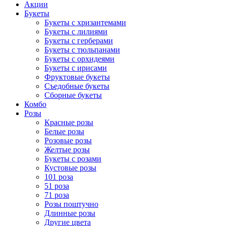
Акции
Букеты
Букеты с хризантемами
Букеты с лилиями
Букеты с герберами
Букеты с тюльпанами
Букеты с орхидеями
Букеты с ирисами
Фруктовые букеты
Съедобные букеты
Сборные букеты
Комбо
Розы
Красные розы
Белые розы
Розовые розы
Желтые розы
Букеты с розами
Кустовые розы
101 роза
51 роза
71 роза
Розы поштучно
Длинные розы
Другие цвета