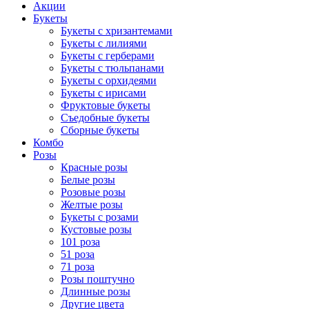
Акции
Букеты
Букеты с хризантемами
Букеты с лилиями
Букеты с герберами
Букеты с тюльпанами
Букеты с орхидеями
Букеты с ирисами
Фруктовые букеты
Съедобные букеты
Сборные букеты
Комбо
Розы
Красные розы
Белые розы
Розовые розы
Желтые розы
Букеты с розами
Кустовые розы
101 роза
51 роза
71 роза
Розы поштучно
Длинные розы
Другие цвета