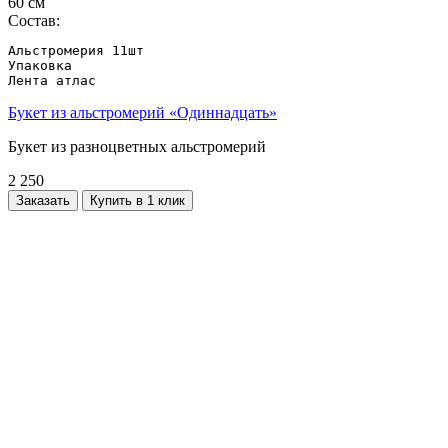
60 см
Состав:
Альстромерия 11шт

Упаковка

Лента атлас
Букет из альстромерий «Одиннадцать»
Букет из разноцветных альстромерий
2 250
Заказать
Купить в 1 клик