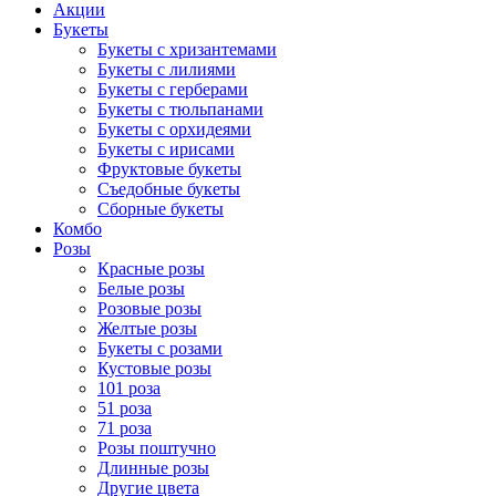
Акции
Букеты
Букеты с хризантемами
Букеты с лилиями
Букеты с герберами
Букеты с тюльпанами
Букеты с орхидеями
Букеты с ирисами
Фруктовые букеты
Съедобные букеты
Сборные букеты
Комбо
Розы
Красные розы
Белые розы
Розовые розы
Желтые розы
Букеты с розами
Кустовые розы
101 роза
51 роза
71 роза
Розы поштучно
Длинные розы
Другие цвета