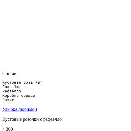
Состав:
Кустовая роза 7шт

Роза 1шт

Рафаэлло 

Коробка сердце 

Оазис
Улыбка любимой
Кустовые розочки с рафаэлло
4 300