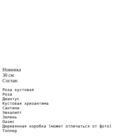
Новинка
30 см
Состав:
Роза кустовая 

Роза

Диантус

Кустовая хризантема

Сантини

Эвкалипт

Зелень

Оазис

Деревянная коробка (может отличаться от фото)

Топпер