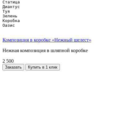
Статица

Диантус

Туя

Зелень

Коробка

Оазис

Композиция в коробке «Нежный шелест»
Нежная композиция в шляпной коробке
2 500
Заказать
Купить в 1 клик