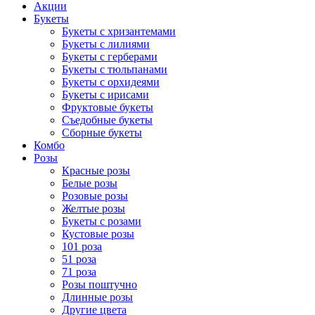
Акции
Букеты
Букеты с хризантемами
Букеты с лилиями
Букеты с герберами
Букеты с тюльпанами
Букеты с орхидеями
Букеты с ирисами
Фруктовые букеты
Съедобные букеты
Сборные букеты
Комбо
Розы
Красные розы
Белые розы
Розовые розы
Желтые розы
Букеты с розами
Кустовые розы
101 роза
51 роза
71 роза
Розы поштучно
Длинные розы
Другие цвета