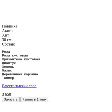
Новинка
Акция
Хит
30 см
Состав:
Роза

Роза кустовая 

Хризантема кустовая

Диантус

Зелень

Оазис

Деревянная корзина

Топпер
Вместо тысячи слов
3 650
Заказать
Купить в 1 клик