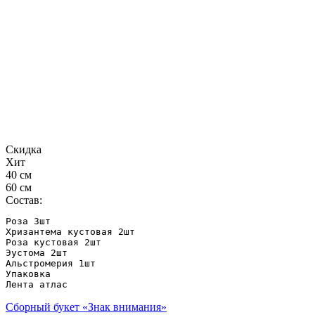
Скидка
Хит
40 см
60 см
Состав:
Роза 3шт

Хризантема кустовая 2шт

Роза кустовая 2шт

Эустома 2шт

Альстромерия 1шт

Упаковка

Лента атлас
Сборный букет «Знак внимания»