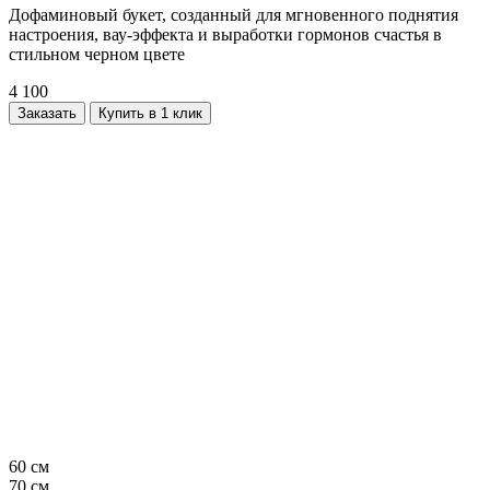
Дофаминовый букет, созданный для мгновенного поднятия
настроения, вау-эффекта и выработки гормонов счастья в
стильном черном цвете
4 100
Заказать
Купить в 1 клик
60 см
70 см