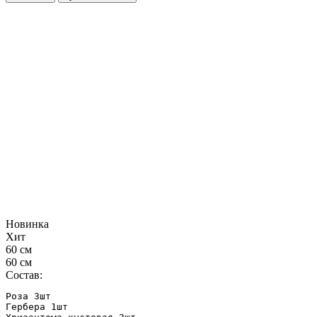
Новинка
Хит
60 см
60 см
Состав:
Роза 3шт

Гербера 1шт
