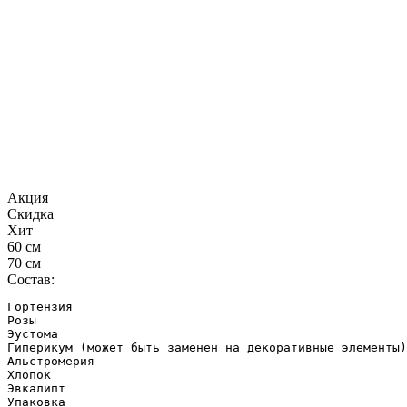
Акция
Скидка
Хит
60 см
70 см
Состав:
Гортензия

Розы

Эустома

Гиперикум (может быть заменен на декоративные элементы)

Альстромерия

Хлопок

Эвкалипт

Упаковка