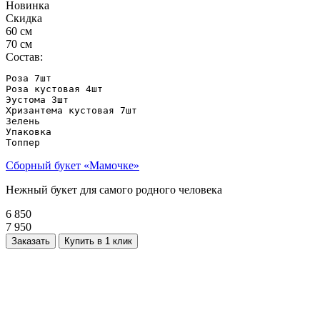
Новинка
Скидка
60 см
70 см
Состав:
Роза 7шт

Роза кустовая 4шт

Эустома 3шт

Хризантема кустовая 7шт

Зелень

Упаковка

Топпер 
Сборный букет «Мамочке»
Нежный букет для самого родного человека
6 850
7 950
Заказать
Купить в 1 клик