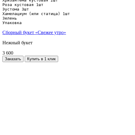
Хризантема кустовая 2шт

Роза кустовая 1шт

Эустома 3шт

Хамелациум (или статица) 1шт

Зелень

Упаковка
Сборный букет «Свежее утро»
Нежный букет
3 600
Заказать
Купить в 1 клик