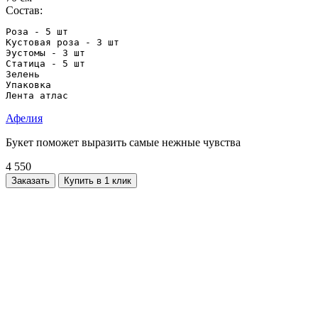
Состав:
Роза - 5 шт

Кустовая роза - 3 шт

Эустомы - 3 шт

Статица - 5 шт

Зелень

Упаковка 

Лента атлас
Афелия
Букет поможет выразить самые нежные чувства
4 550
Заказать
Купить в 1 клик