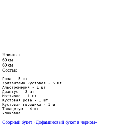
Новинка
60 см
60 см
Состав:
Роза - 5 шт

Хризантема кустовая - 5 шт

Альстромерия - 1 шт

Диантус - 3 шт

Маттиола - 1 шт

Кустовая роза - 1 шт

Кустовая гвоздика - 1 шт

Танацетум - 4 шт

Упаковка
Сборный букет «Дофаминовый букет в черном»