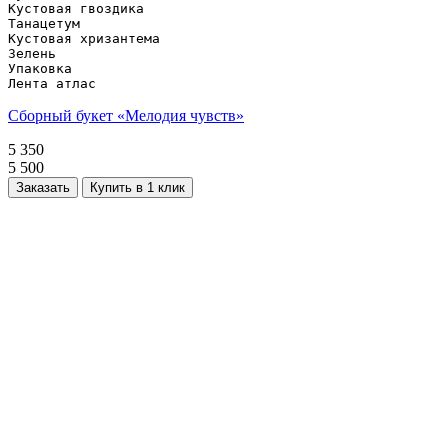
Кустовая гвоздика

Танацетум

Кустовая хризантема

Зелень

Упаковка

Лента атлас
Сборный букет «Мелодия чувств»
5 350
5 500
Заказать
Купить в 1 клик