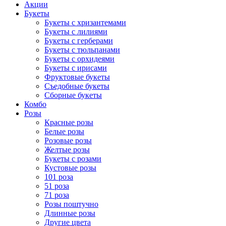
Акции
Букеты
Букеты с хризантемами
Букеты с лилиями
Букеты с герберами
Букеты с тюльпанами
Букеты с орхидеями
Букеты с ирисами
Фруктовые букеты
Съедобные букеты
Сборные букеты
Комбо
Розы
Красные розы
Белые розы
Розовые розы
Желтые розы
Букеты с розами
Кустовые розы
101 роза
51 роза
71 роза
Розы поштучно
Длинные розы
Другие цвета