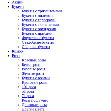
Акции
Букеты
Букеты с хризантемами
Букеты с лилиями
Букеты с герберами
Букеты с тюльпанами
Букеты с орхидеями
Букеты с ирисами
Фруктовые букеты
Съедобные букеты
Сборные букеты
Комбо
Розы
Красные розы
Белые розы
Розовые розы
Желтые розы
Букеты с розами
Кустовые розы
101 роза
51 роза
71 роза
Розы поштучно
Длинные розы
Другие цвета