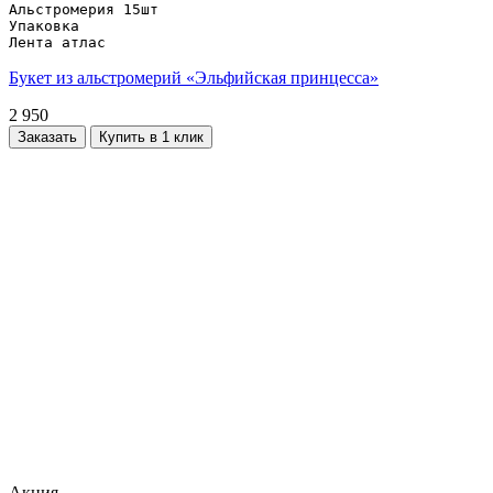
Альстромерия 15шт

Упаковка

Лента атлас
Букет из альстромерий «Эльфийская принцесса»
2 950
Заказать
Купить в 1 клик
Акция