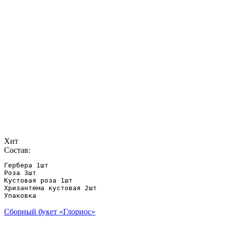
Хит
Состав:
Гербера 1шт

Роза 3шт

Кустовая роза 1шт

Хризантема кустовая 2шт

Упаковка
Сборный букет «Глориос»